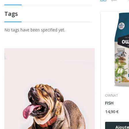
Tags
No tags have been specified yet.
OWNAT
FISH
14,90 €
Ajoute