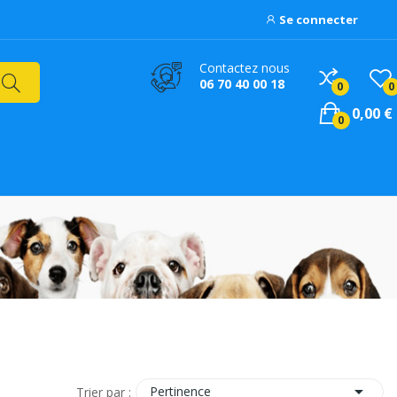
Se connecter
Contactez nous
06 70 40 00 18
0
0
0,00 €
0

Pertinence
Trier par :