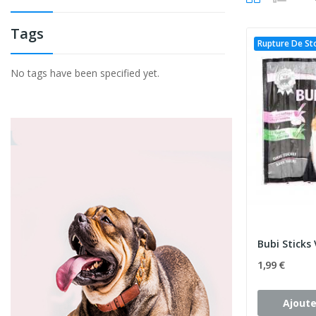
Tags
Rupture De St
No tags have been specified yet.
Bubi Sticks 
1,99 €
Ajoute