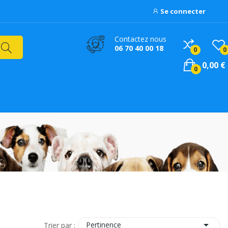
Se connecter
Contactez nous
06 70 40 00 18
0
0
0,00 €
0

Pertinence
Trier par :