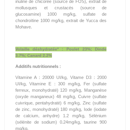
inuline de chicorée (source de FOS), extrait de
mollusques et crustacés (source de
glucosamine) 1000 mg/kg, sulfate de
chondroïtine 1000 mg/kg, extrait de Yucca des
Mohave.
Volaille déshydratée* : Poulet 23%; Dinde
3.7%; Canard 2.2%
Additifs nutritionnels :
Vitamine A : 20000 UI/kg, Vitame D3 : 2000
UI/kg, Vitamine E : 300 mg/kg, Fer (sulfate
ferreux, monohydraté) 120 mg/kg, Manganèse
(oxyde manganeux) 48 mg/kg, Cuivre (sulfate
cuivrique, pentahydraté) 6 mg/kg, Zinc (sulfate
de zinc, monohydraté) 180 mg/kg, Iode (iodate
de calcium, anhydre) 1.2 mg/kg, Sélénium
(sélénite de sodium) 0.24mg/kg, taurine 900
mg/kg.